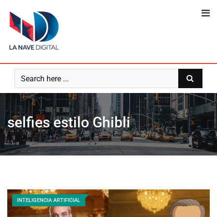
Skip
to
content
selfies estilo Ghibli
INTELIGENCIA ARTIFICIAL