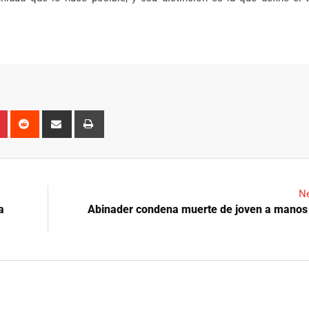
n
r
Pinterest
Reddit
Share
Print
via
Email
Ne
a
Abinader condena muerte de joven a manos 