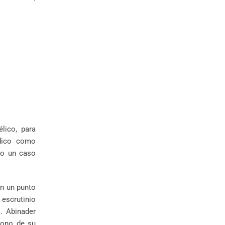
lico, para
édico como
lo un caso
en un punto
 escrutinio
s. Abinader
 tono de su