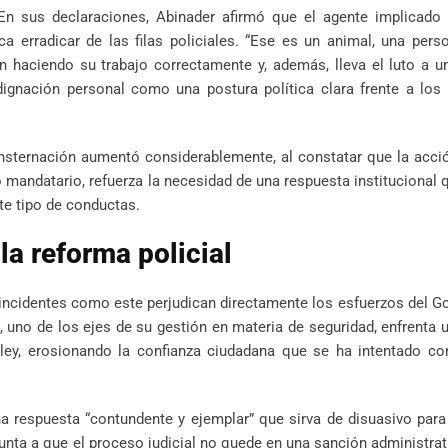
 En sus declaraciones, Abinader afirmó que el agente implicado 
 erradicar de las filas policiales. “Ese es un animal, una pers
haciendo su trabajo correctamente y, además, lleva el luto a un
ndignación personal como una postura política clara frente a lo
onsternación aumentó considerablemente, al constatar que la acci
io mandatario, refuerza la necesidad de una respuesta institucional 
te tipo de conductas.
la reforma policial
e incidentes como este perjudican directamente los esfuerzos del G
l, uno de los ejes de su gestión en materia de seguridad, enfrenta 
 ley, erosionando la confianza ciudadana que se ha intentado co
a respuesta “contundente y ejemplar” que sirva de disuasivo para
nta a que el proceso judicial no quede en una sanción administrati