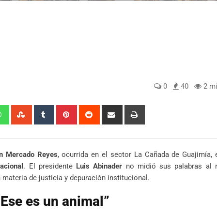
0
40
2 mi
edIn
Whatsapp
StumbleUpon
Tumblr
Pinterest
Reddit
Share
Print
via
Email
in Mercado Reyes
, ocurrida en el sector La Cañada de Guajimía, 
acional
. El presidente
Luis Abinader
no midió sus palabras al re
materia de justicia y depuración institucional.
“Ese es un animal”