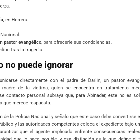
erza.
ía
, en Herrera.
 Nacional.
un
pastor evangélico
, para ofrecerle sus condolencias.
ico tras la tragedia.
o no puede ignorar
icarse directamente con el padre de Darlin, un pastor evangé
a madre de la víctima, quien se encuentra en tratamiento m
se contacto personal subraya que, para Abinader, este no es so
ana que merece respuesta.
 de la Policía Nacional y señaló que este caso debe convertirse 
 Público y las autoridades competentes coloca el expediente bajo un
garantizar que el agente implicado enfrente consecuencias reale
nidad que lo hace posible, y esa distinción es la que define el