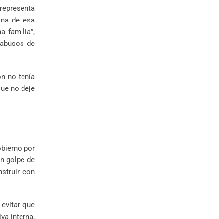
representa
ona de esa
a familia”,
s abusos de
ón no tenía
que no deje
obierno por
un golpe de
nstruir con
 evitar que
va interna,