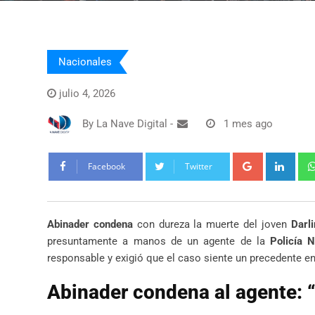
Nacionales
julio 4, 2026
By
La Nave Digital
-
1 mes ago
Google+
Link
Facebook
Twitter
Abinader condena
con dureza la muerte del joven
Darl
presuntamente a manos de un agente de la
Policía N
responsable y exigió que el caso siente un precedente en 
Abinader condena al agente: 