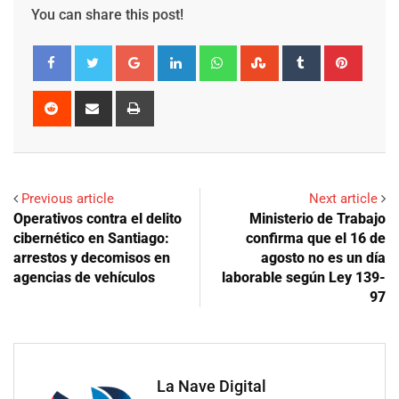
You can share this post!
Google+
LinkedIn
Whatsapp
StumbleUpon
Tumblr
Pinter
Reddit
Share
Print
via
Email
Previous article
Next article
Operativos contra el delito
Ministerio de Trabajo
cibernético en Santiago:
confirma que el 16 de
arrestos y decomisos en
agosto no es un día
agencias de vehículos
laborable según Ley 139-
97
La Nave Digital