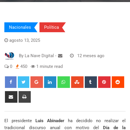
Nacionales
Política
agosto 13, 2025
By
La Nave Digital
-
12 meses ago
0
450
1 minute read
Google+
LinkedIn
Whatsapp
StumbleUpon
Tumblr
Pinterest
Red
Share
Print
via
Email
El presidente
Luis Abinader
ha decidido no realizar el
tradicional discurso anual con motivo del
Día de la