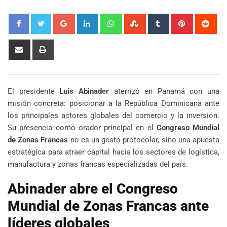
Google+
LinkedIn
Whatsapp
StumbleUpon
Tumblr
Pinterest
Red
Share
Print
via
Email
El presidente
Luis Abinader
aterrizó en Panamá con una
misión concreta: posicionar a la República Dominicana ante
los principales actores globales del comercio y la inversión.
Su presencia como orador principal en el
Congreso Mundial
de Zonas Francas
no es un gesto protocolar, sino una apuesta
estratégica para atraer capital hacia los sectores de logística,
manufactura y zonas francas especializadas del país.
Abinader abre el Congreso
Mundial de Zonas Francas ante
líderes globales