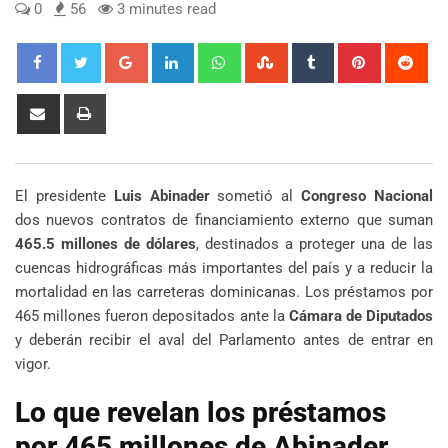
0
56
3 minutes read
Google+
LinkedIn
Whatsapp
StumbleUpon
Tumblr
Pinterest
Red
Share
Print
via
Email
El presidente
Luis Abinader
sometió al
Congreso Nacional
dos nuevos contratos de financiamiento externo que suman
465.5 millones de dólares
, destinados a proteger una de las
cuencas hidrográficas más importantes del país y a reducir la
mortalidad en las carreteras dominicanas. Los préstamos por
465 millones fueron depositados ante la
Cámara de Diputados
y deberán recibir el aval del Parlamento antes de entrar en
vigor.
Lo que revelan los préstamos
por 465 millones de Abinader