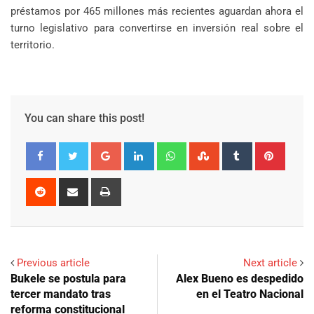
préstamos por 465 millones más recientes aguardan ahora el
turno legislativo para convertirse en inversión real sobre el
territorio.
You can share this post!
Google+
LinkedIn
Whatsapp
StumbleUpon
Tumblr
Pinter
Reddit
Share
Print
via
Email
Previous article
Next article
Bukele se postula para
Alex Bueno es despedido
tercer mandato tras
en el Teatro Nacional
reforma constitucional