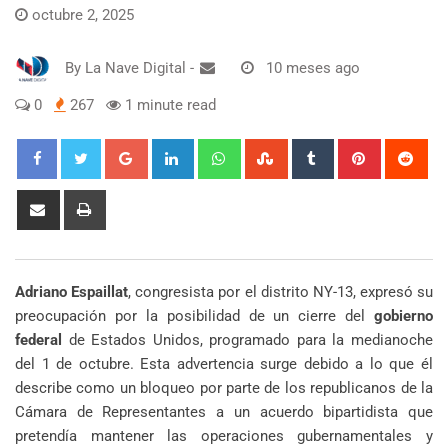
octubre 2, 2025
By
La Nave Digital
-
10 meses ago
0
267
1 minute read
Google+
LinkedIn
Whatsapp
StumbleUpon
Tumblr
Pinterest
Red
Share
Print
via
Email
Adriano Espaillat
, congresista por el distrito NY-13, expresó su
preocupación por la posibilidad de un cierre del
gobierno
federal
de Estados Unidos, programado para la medianoche
del 1 de octubre. Esta advertencia surge debido a lo que él
describe como un bloqueo por parte de los republicanos de la
Cámara de Representantes a un acuerdo bipartidista que
pretendía mantener las operaciones gubernamentales y