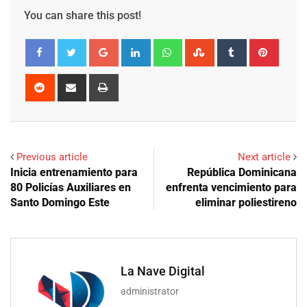
You can share this post!
Google+
LinkedIn
Whatsapp
StumbleUpon
Tumblr
Pinter
Reddit
Share
Print
via
Email
Previous article
Next article
Inicia entrenamiento para
República Dominicana
80 Policías Auxiliares en
enfrenta vencimiento para
Santo Domingo Este
eliminar poliestireno
La Nave Digital
administrator