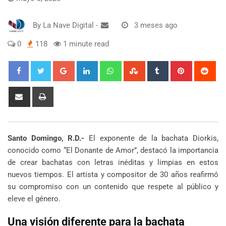
By
La Nave Digital
-
3 meses ago
0
118
1 minute read
Google+
LinkedIn
Whatsapp
StumbleUpon
Tumblr
Pinterest
Red
Share
Print
via
Email
Santo Domingo, R.D.-
El exponente de la bachata Diorkis,
conocido como “El Donante de Amor”, destacó la importancia
de crear bachatas con letras inéditas y limpias en estos
nuevos tiempos. El artista y compositor de 30 años reafirmó
su compromiso con un contenido que respete al público y
eleve el género.
Una visión diferente para la bachata