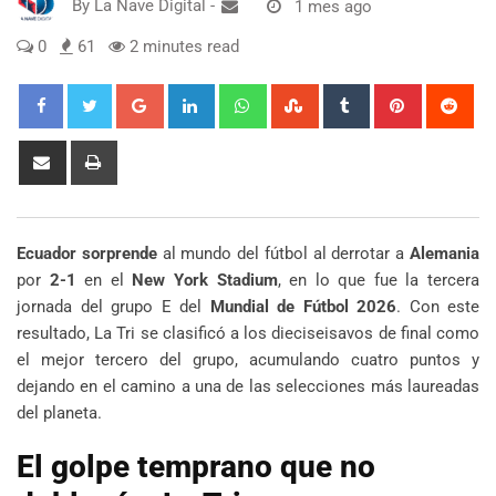
By
La Nave Digital
-
1 mes ago
0
61
2 minutes read
Google+
LinkedIn
Whatsapp
StumbleUpon
Tumblr
Pinterest
Red
Share
Print
via
Email
Ecuador sorprende
al mundo del fútbol al derrotar a
Alemania
por
2-1
en el
New York Stadium
, en lo que fue la tercera
jornada del grupo E del
Mundial de Fútbol 2026
. Con este
resultado, La Tri se clasificó a los dieciseisavos de final como
el mejor tercero del grupo, acumulando cuatro puntos y
dejando en el camino a una de las selecciones más laureadas
del planeta.
El golpe temprano que no