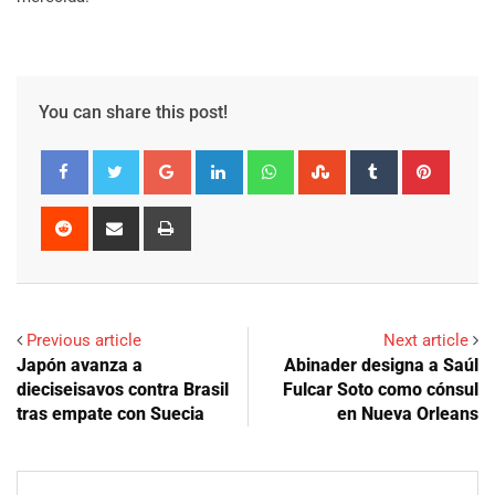
You can share this post!
Google+
LinkedIn
Whatsapp
StumbleUpon
Tumblr
Pinter
Reddit
Share
Print
via
Email
Previous article
Next article
Japón avanza a
Abinader designa a Saúl
dieciseisavos contra Brasil
Fulcar Soto como cónsul
tras empate con Suecia
en Nueva Orleans