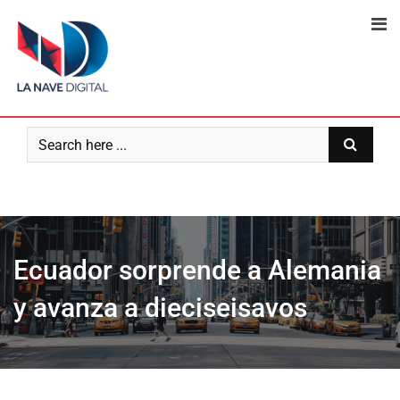
Skip
to
content
Ecuador sorprende a Alemania
y avanza a dieciseisavos