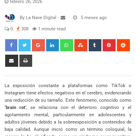
febrero 26, 2026
By
La Nave Digital
-
5 meses ago
0
308
1 minute read
Google+
LinkedIn
Whatsapp
StumbleUpon
Tumblr
Pinterest
Red
Share
Print
via
Email
La exposición constante a plataformas como TikTok o
Instagram tiene efectos negativos en el cerebro, evidenciando
una reducción de su tamaño. Este fenómeno, conocido como
‘brain rot’
, se relaciona con el deterioro cognitivo y el
agotamiento mental, particularmente en adolescentes y
adultos jóvenes debido a la sobreexposición a contenidos de
baja calidad. Aunque inició como un término coloquial, la