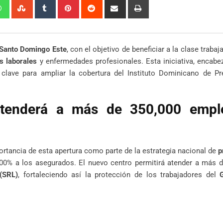
edIn
Whatsapp
StumbleUpon
Tumblr
Pinterest
Reddit
Share
Print
via
Email
Santo Domingo Este
, con el objetivo de beneficiar a la clase trabaj
s laborales
y enfermedades profesionales. Esta iniciativa, encabe
 clave para ampliar la cobertura del Instituto Dominicano de Pr
 atenderá a más de 350,000 empl
ortancia de esta apertura como parte de la estrategia nacional de
p
100% a los asegurados. El nuevo centro permitirá atender a más 
(SRL)
, fortaleciendo así la protección de los trabajadores del