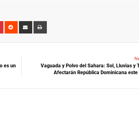
n
r
Pinterest
Reddit
Share
Print
via
Email
Ne
o es un
Vaguada y Polvo del Sahara: Sol, Lluvias y
Afectarán República Dominicana este