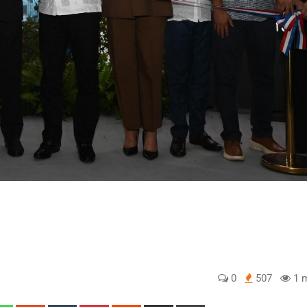
0
507
1 m