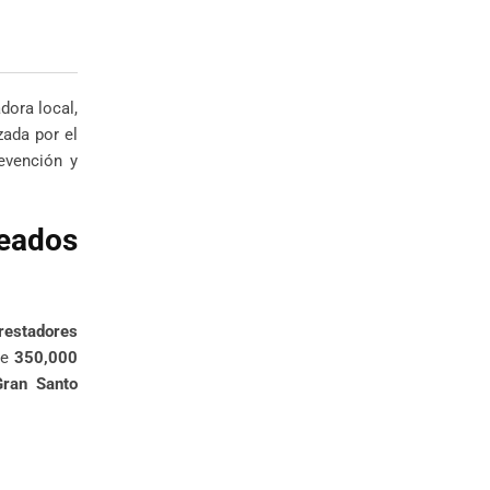
adora local,
zada por el
evención y
eados
restadores
de
350,000
Gran Santo