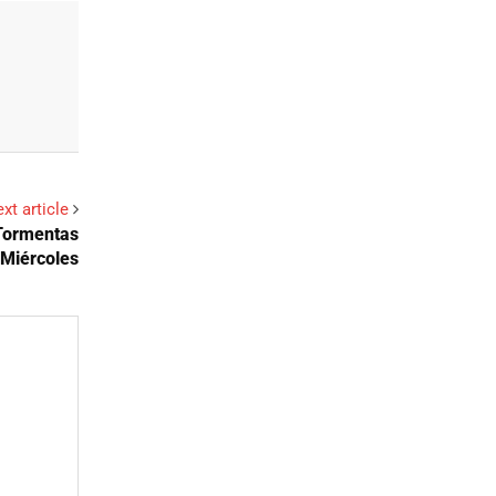
xt article
 Tormentas
 Miércoles