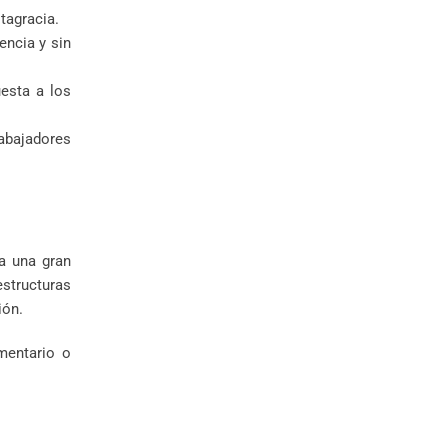
tagracia.
encia y sin
esta a los
rabajadores
ra una gran
estructuras
ión.
mentario o