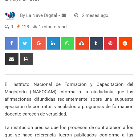
By
La Nave Digital
-
2 meses ago
0
128
1 minute read
Google+
LinkedIn
Whatsapp
StumbleUpon
Tumblr
Pinterest
Red
Share
Print
via
Email
El Instituto Nacional de Formación y Capacitación del
Magisterio (INAFOCAM) informa a la ciudadanía que las
afirmaciones difundidas recientemente sobre una supuesta
ejecución de contratos vinculados a programas de formación
docente carecen de veracidad.
La institución precisa que los procesos de contratación a los
que se hace referencia fueron publicados conforme a las