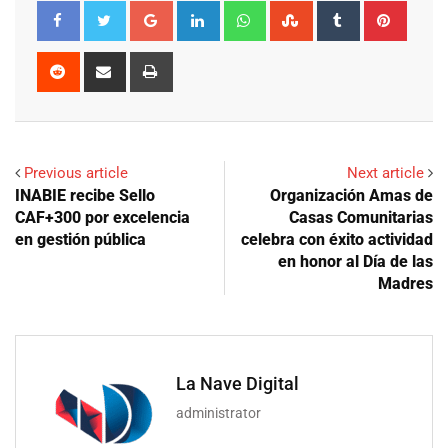
Google+
LinkedIn
Whatsapp
StumbleUpon
Tumblr
Pinter
Reddit
Share
Print
via
Email
Previous article
Next article
INABIE recibe Sello
Organización Amas de
CAF+300 por excelencia
Casas Comunitarias
en gestión pública
celebra con éxito actividad
en honor al Día de las
Madres
La Nave Digital
administrator