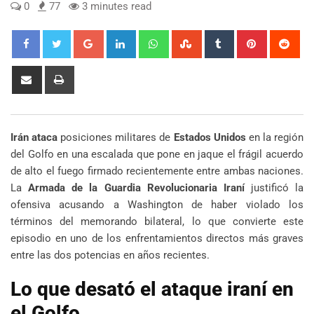
0
77
3 minutes read
Google+
LinkedIn
Whatsapp
StumbleUpon
Tumblr
Pinterest
Red
Share
Print
via
Email
Irán ataca
posiciones militares de
Estados Unidos
en la región
del Golfo en una escalada que pone en jaque el frágil acuerdo
de alto el fuego firmado recientemente entre ambas naciones.
La
Armada de la Guardia Revolucionaria Iraní
justificó la
ofensiva acusando a Washington de haber violado los
términos del memorando bilateral, lo que convierte este
episodio en uno de los enfrentamientos directos más graves
entre las dos potencias en años recientes.
Lo que desató el ataque iraní en
el Golfo