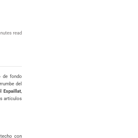
nutes read
io de fondo
errumbe del
 Espaillat
,
s artículos
 techo con