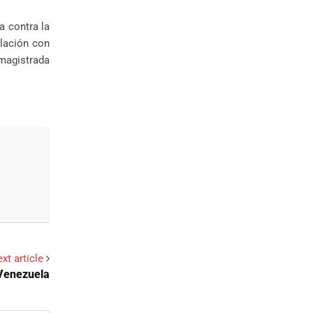
a contra la
elación con
 magistrada
xt article
 Venezuela