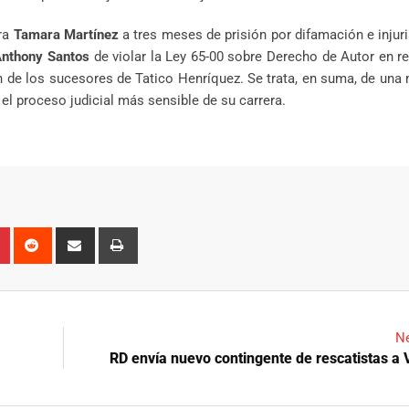
ora
Tamara Martínez
a tres meses de prisión por difamación e injuri
nthony Santos
de violar la Ley 65-00 sobre Derecho de Autor en r
n de los sucesores de Tatico Henríquez. Se trata, en suma, de una
el proceso judicial más sensible de su carrera.
n
r
Pinterest
Reddit
Share
Print
via
Email
Ne
RD envía nuevo contingente de rescatistas a