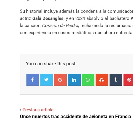
Su historial incluye además la condena a la comunicad
actriz
Gabi Desangles
, y en 2024 absolvió al bachatero
A
la canción
Corazón de Piedra
, rechazando la reclamació
con experiencia en casos mediáticos que ahora enfrenta 
You can share this post!
Google+
LinkedIn
Whatsapp
StumbleUpo
Tumbl
Facebook
Twitter
Previous article
Once muertos tras accidente de avioneta en Francia