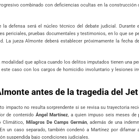
ogresivo combinado con deficiencias ocultas en la construcción o
e la defensa será el núcleo técnico del debate judicial. Durante e
s periciales, pruebas documentales y testimonios, en lo que se p
ad. La jueza Almonte deberá establecer próximamente la fecha de
al, modalidad que aplica cuando los delitos imputados tienen una 
este caso con los cargos de homicidio involuntario y lesiones in
 Almonte antes de la tragedia del Jet
o impacto no resulta sorprendente si se revisa su trayectoria reci
dor de contenido
Ángel Martínez
, a quien impuso seis meses de p
o Climático,
Milagros De Camps Germán
, además de una indemn
En un caso separado, también condenó a Martínez por difamar a
ión suspendida bajo condiciones judiciales.