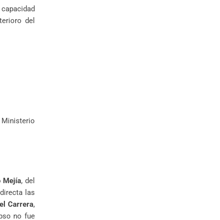
 capacidad
terioro del
 Ministerio
 Mejía
, del
directa las
el Carrera
,
apso no fue