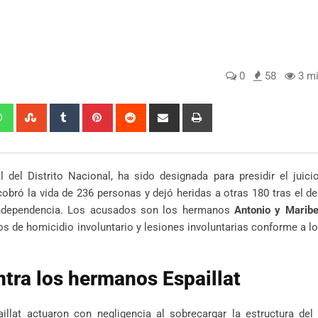
0
58
3 mi
edIn
Whatsapp
StumbleUpon
Tumblr
Pinterest
Reddit
Share
Print
via
Email
 del Distrito Nacional, ha sido designada para presidir el juic
cobró la vida de 236 personas y dejó heridas a otras 180 tras el d
 Independencia. Los acusados son los hermanos
Antonio y Maribel
os de homicidio involuntario y lesiones involuntarias conforme a lo
ntra los hermanos Espaillat
lat actuaron con negligencia al sobrecargar la estructura del