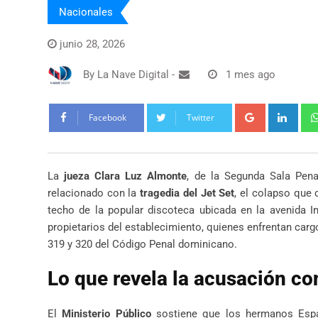
Nacionales
junio 28, 2026
By
La Nave Digital
-
1 mes ago
Google+
Link
Facebook
Twitter
La
jueza Clara Luz Almonte
, de la Segunda Sala Penal
relacionado con la
tragedia del Jet Set
, el colapso que 
techo de la popular discoteca ubicada en la avenida
propietarios del establecimiento, quienes enfrentan carg
319 y 320 del Código Penal dominicano.
Lo que revela la acusación co
El
Ministerio Público
sostiene que los hermanos Espail