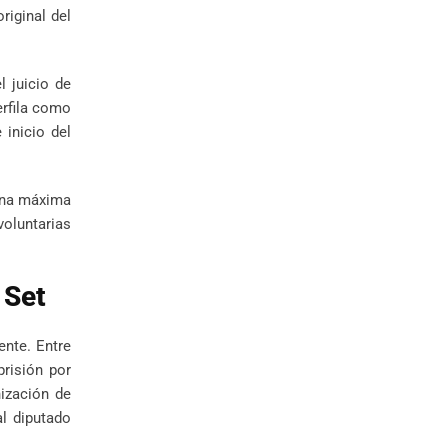
riginal del
l juicio de
erfila como
 inicio del
pena máxima
voluntarias
 Set
ente. Entre
risión por
ización de
l diputado