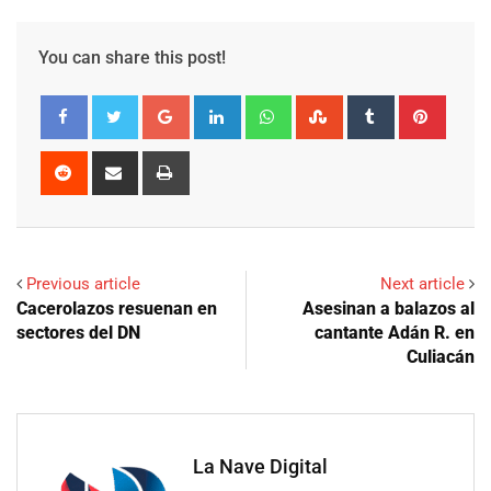
You can share this post!
Google+
LinkedIn
Whatsapp
StumbleUpon
Tumblr
Pinter
Reddit
Share
Print
via
Email
Previous article
Next article
Cacerolazos resuenan en
Asesinan a balazos al
sectores del DN
cantante Adán R. en
Culiacán
La Nave Digital