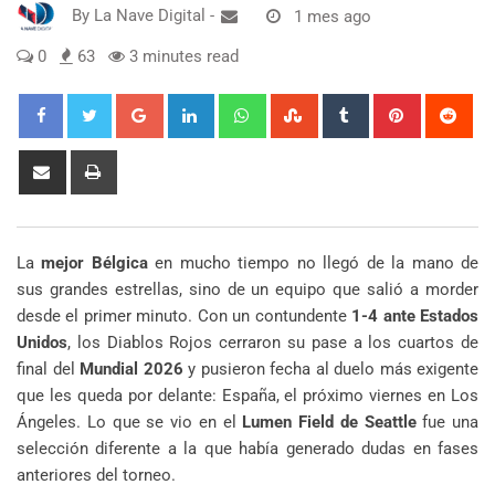
By
La Nave Digital
-
1 mes ago
0
63
3 minutes read
Google+
LinkedIn
Whatsapp
StumbleUpon
Tumblr
Pinterest
Red
Share
Print
via
Email
La
mejor Bélgica
en mucho tiempo no llegó de la mano de
sus grandes estrellas, sino de un equipo que salió a morder
desde el primer minuto. Con un contundente
1-4 ante Estados
Unidos
, los Diablos Rojos cerraron su pase a los cuartos de
final del
Mundial 2026
y pusieron fecha al duelo más exigente
que les queda por delante: España, el próximo viernes en Los
Ángeles. Lo que se vio en el
Lumen Field de Seattle
fue una
selección diferente a la que había generado dudas en fases
anteriores del torneo.