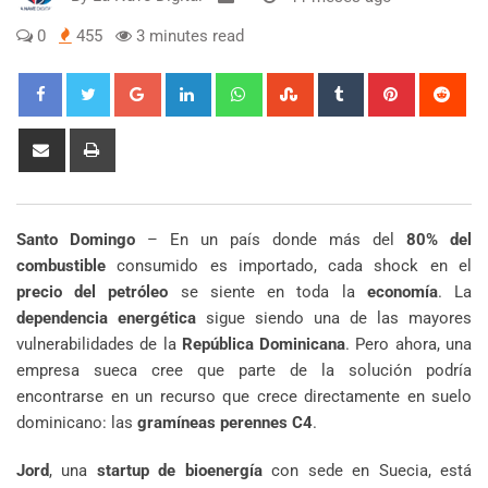
0
455
3 minutes read
Google+
LinkedIn
Whatsapp
StumbleUpon
Tumblr
Pinterest
Red
Share
Print
via
Email
Santo Domingo
– En un país donde más del
80% del
combustible
consumido es importado, cada shock en el
precio del petróleo
se siente en toda la
economía
. La
dependencia energética
sigue siendo una de las mayores
vulnerabilidades de la
República Dominicana
. Pero ahora, una
empresa sueca cree que parte de la solución podría
encontrarse en un recurso que crece directamente en suelo
dominicano: las
gramíneas perennes C4
.
Jord
, una
startup de bioenergía
con sede en Suecia, está