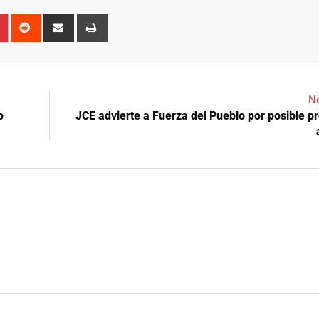
n
r
Pinterest
Reddit
Share
Print
via
Email
Ne
o
JCE advierte a Fuerza del Pueblo por posible 