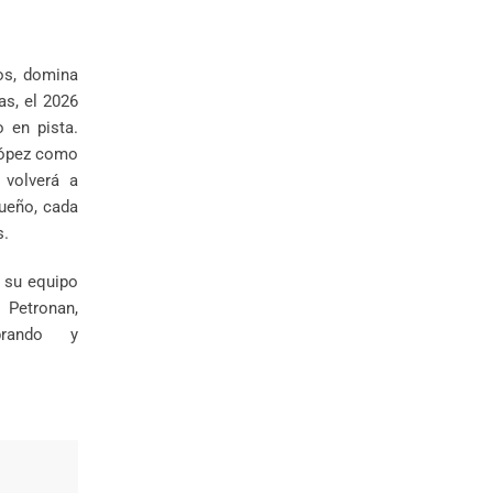
os, domina
as, el 2026
 en pista.
López como
 volverá a
sueño, cada
s.
a su equipo
Petronan,
brando y