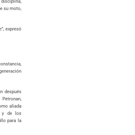
disciplina,
de su moto,
e”, expresó
onstancia,
 generación
un después
 Petronan,
omo aliada
d y de los
llo para la