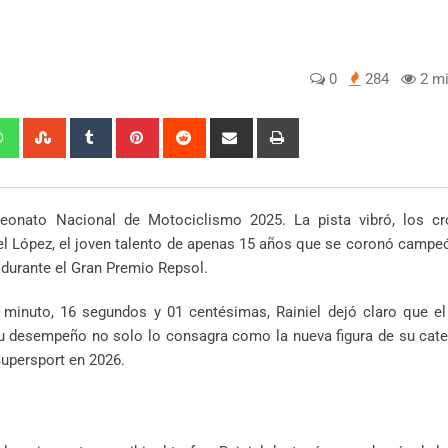
0
284
2 mi
edIn
Whatsapp
StumbleUpon
Tumblr
Pinterest
Reddit
Share
Print
via
Email
eonato Nacional de Motociclismo 2025. La pista vibró, los c
iel López, el joven talento de apenas 15 años que se coronó camp
 durante el Gran Premio Repsol.
minuto, 16 segundos y 01 centésimas, Rainiel dejó claro que el 
u desempeño no solo lo consagra como la nueva figura de su cate
Supersport en 2026.