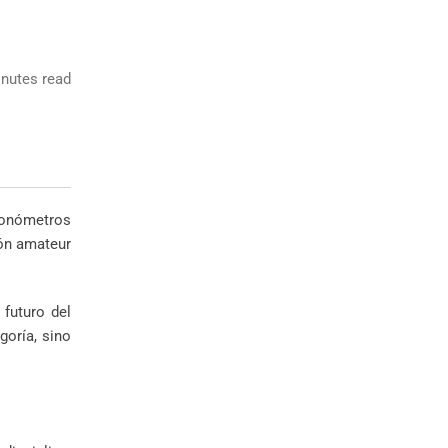
nutes read
ronómetros
eón amateur
futuro del
goría, sino