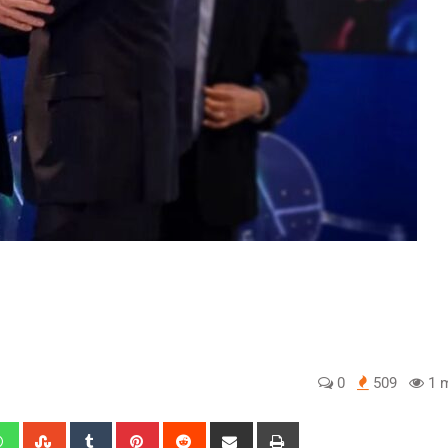
0
509
1 m
edIn
Whatsapp
StumbleUpon
Tumblr
Pinterest
Reddit
Share
Print