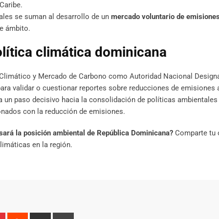
Caribe.
les se suman al desarrollo de un
mercado voluntario de emisione
te ámbito.
olítica climática dominicana
o Climático y Mercado de Carbono como Autoridad Nacional Designa
ara validar o cuestionar reportes sobre reducciones de emisiones a
ta un paso decisivo hacia la consolidación de políticas ambientales
onados con la reducción de emisiones.
sará la posición ambiental de República Dominicana?
Comparte tu 
limáticas en la región.
n
r
Pinterest
Reddit
Share
Print