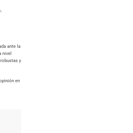
s
,
da ante la
 nivel
 robustas y
opinión en