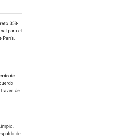
reto 358-
nal para el
e París
,
erdo de
acuerdo
 través de
Limpio.
espaldo de