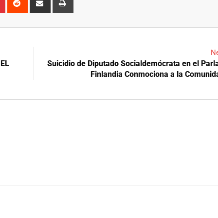
via
Email
Ne
 EL
Suicidio de Diputado Socialdemócrata en el Par
Finlandia Conmociona a la Comunida