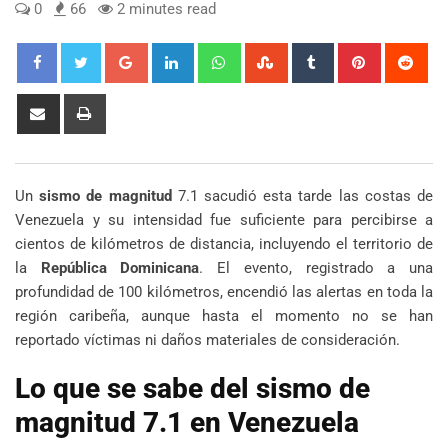
0
66
2 minutes read
Google+
LinkedIn
Whatsapp
StumbleUpon
Tumblr
Pinterest
Red
Share
Print
via
Email
Un
sismo de magnitud
7.1 sacudió esta tarde las costas de
Venezuela y su intensidad fue suficiente para percibirse a
cientos de kilómetros de distancia, incluyendo el territorio de
la
República Dominicana
. El evento, registrado a una
profundidad de 100 kilómetros, encendió las alertas en toda la
región caribeña, aunque hasta el momento no se han
reportado víctimas ni daños materiales de consideración.
Lo que se sabe del sismo de
magnitud 7.1 en Venezuela