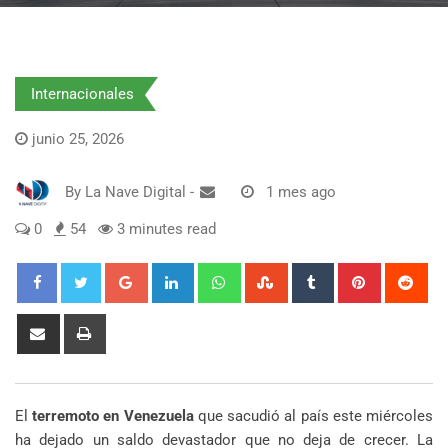
Internacionales
junio 25, 2026
By
La Nave Digital
-
1 mes ago
0
54
3 minutes read
Google+
LinkedIn
Whatsapp
StumbleUpon
Tumblr
Pinterest
Red
Share
Print
via
Email
El
terremoto en Venezuela
que sacudió al país este miércoles
ha dejado un saldo devastador que no deja de crecer. La