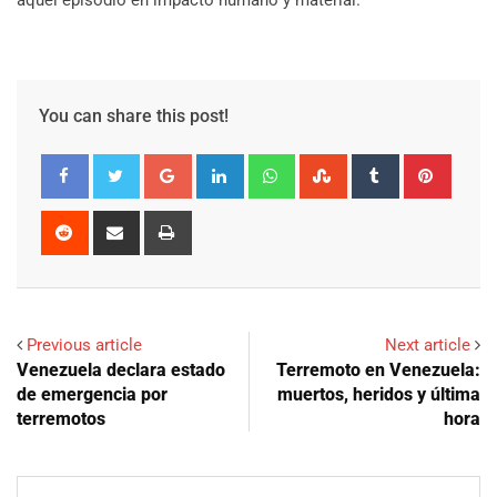
You can share this post!
Google+
LinkedIn
Whatsapp
StumbleUpon
Tumblr
Pinter
Reddit
Share
Print
via
Email
Previous article
Next article
Venezuela declara estado
Terremoto en Venezuela:
de emergencia por
muertos, heridos y última
terremotos
hora