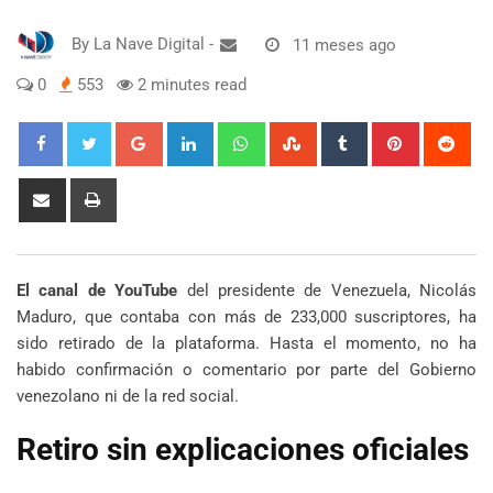
By
La Nave Digital
-
11 meses ago
0
553
2 minutes read
Google+
LinkedIn
Whatsapp
StumbleUpon
Tumblr
Pinterest
Red
Share
Print
via
Email
El canal de YouTube
del presidente de Venezuela, Nicolás
Maduro, que contaba con más de 233,000 suscriptores, ha
sido retirado de la plataforma. Hasta el momento, no ha
habido confirmación o comentario por parte del Gobierno
venezolano ni de la red social.
Retiro sin explicaciones oficiales