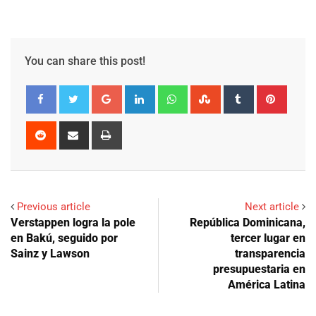
You can share this post!
Google+
LinkedIn
Whatsapp
StumbleUpon
Tumblr
Pinter
Reddit
Share
Print
via
Email
Previous article
Next article
Verstappen logra la pole
República Dominicana,
en Bakú, seguido por
tercer lugar en
Sainz y Lawson
transparencia
presupuestaria en
América Latina