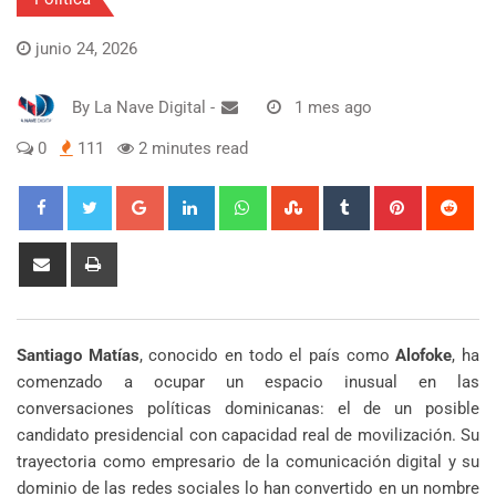
junio 24, 2026
By
La Nave Digital
-
1 mes ago
0
111
2 minutes read
Google+
LinkedIn
Whatsapp
StumbleUpon
Tumblr
Pinterest
Red
Share
Print
via
Email
Santiago Matías
, conocido en todo el país como
Alofoke
, ha
comenzado a ocupar un espacio inusual en las
conversaciones políticas dominicanas: el de un posible
candidato presidencial con capacidad real de movilización. Su
trayectoria como empresario de la comunicación digital y su
dominio de las redes sociales lo han convertido en un nombre