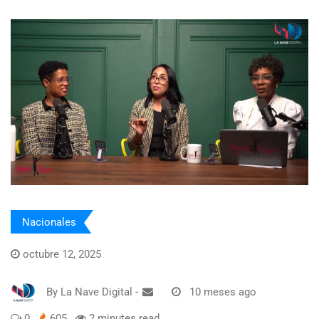
Nacionales
octubre 12, 2025
By
La Nave Digital
-
10 meses ago
0
605
2 minutes read