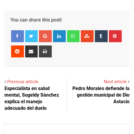
You can share this post!
Google+
LinkedIn
Whatsapp
StumbleUpon
Tumblr
Pinter
Reddit
Share
Print
via
Email
Previous article
Next article
Especialista en salud
Pedro Morales defiende la
mental, Sugeldy Sánchez
gestión municipal de Dio
explica el manejo
Astacio
adecuado del duelo