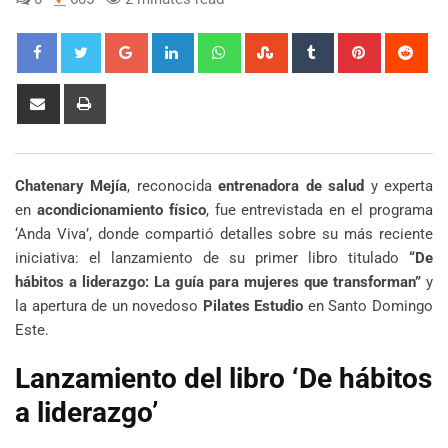
Google+
LinkedIn
Whatsapp
StumbleUpon
Tumblr
Pinterest
Red
Share
Print
via
Email
Chatenary Mejía
, reconocida
entrenadora de salud
y experta
en
acondicionamiento físico
, fue entrevistada en el programa
‘Anda Viva’, donde compartió detalles sobre su más reciente
iniciativa: el lanzamiento de su primer libro titulado
“De
hábitos a liderazgo: La guía para mujeres que transforman”
y
la apertura de un novedoso
Pilates Estudio
en Santo Domingo
Este.
Lanzamiento del libro ‘De hábitos
a liderazgo’