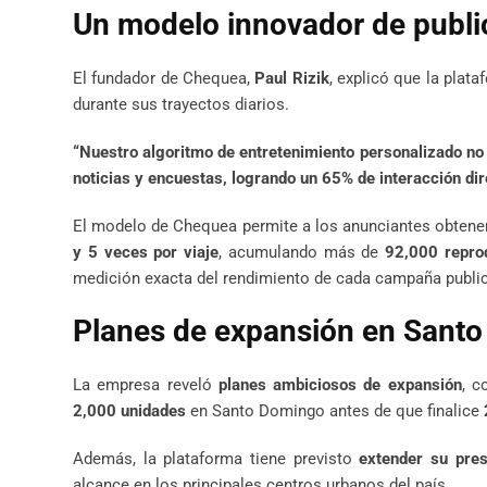
Un modelo innovador de public
El fundador de Chequea,
Paul Rizik
, explicó que la plat
durante sus trayectos diarios.
“Nuestro algoritmo de entretenimiento personalizado no 
noticias y encuestas, logrando un 65% de interacción dir
El modelo de Chequea permite a los anunciantes obten
y 5 veces por viaje
, acumulando más de
92,000 repro
medición exacta del rendimiento de cada campaña publici
Planes de expansión en Santo
La empresa reveló
planes ambiciosos de expansión
, c
2,000 unidades
en Santo Domingo antes de que finalice
Además, la plataforma tiene previsto
extender su pre
alcance en los principales centros urbanos del país.