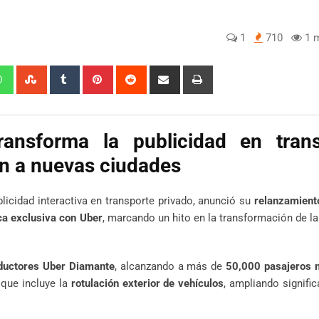
1
710
1 m
edIn
Whatsapp
StumbleUpon
Tumblr
Pinterest
Reddit
Share
Print
via
Email
ransforma la publicidad en trans
ón a nuevas ciudades
blicidad interactiva en transporte privado, anunció su
relanzamiento
ca exclusiva con Uber
, marcando un hito en la transformación de la
ductores Uber Diamante
, alcanzando a más de
50,000 pasajeros 
 que incluye la
rotulación exterior de vehículos
, ampliando signifi