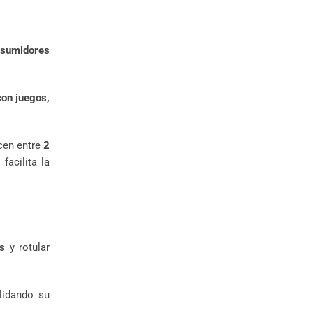
onsumidores
con juegos,
cen entre
2
facilita la
as
y rotular
lidando su