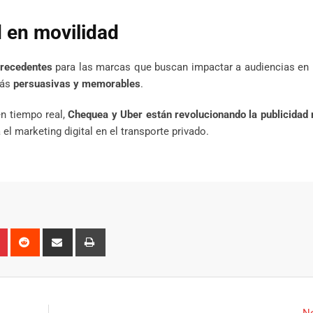
d en movilidad
precedentes
para las marcas que buscan impactar a audiencias en 
más
persuasivas y memorables
.
en tiempo real,
Chequea y Uber están revolucionando la publicidad 
el marketing digital en el transporte privado.
n
r
Pinterest
Reddit
Share
Print
via
Email