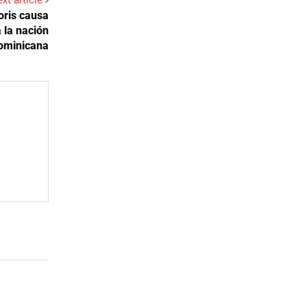
xt article
oris causa
 la nación
ominicana