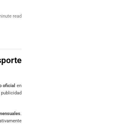
inute read
porte
 oficial
en
 publicidad
mensuales
.
cativamente