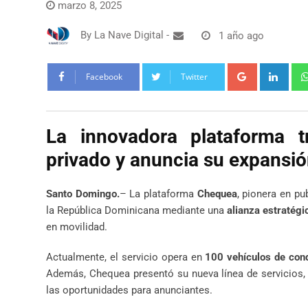
marzo 8, 2025
By
La Nave Digital
-
1 año ago
Google+
Link
Facebook
Twitter
La innovadora plataforma t
privado y anuncia su expansi
Santo Domingo.
– La plataforma
Chequea
, pionera en pu
la República Dominicana mediante una
alianza estratégi
en movilidad.
Actualmente, el servicio opera en
100 vehículos de con
Además, Chequea presentó su nueva línea de servicios,
las oportunidades para anunciantes.