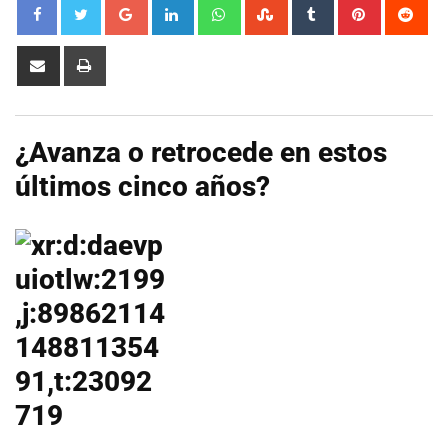
Google+
LinkedIn
Whatsapp
StumbleUpon
Tumblr
Pinterest
Red
Share
Print
via
Email
¿Avanza o retrocede en estos
últimos cinco años?