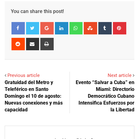
You can share this post!
Google+
LinkedIn
Whatsapp
StumbleUpon
Tumblr
Pinter
Reddit
Share
Print
via
Email
Previous article
Next article
Gratuidad del Metro y
Evento “Salvar a Cuba” en
Teleférico en Santo
Miami: Directorio
Domingo el 10 de agosto:
Democrático Cubano
Nuevas conexiones y más
Intensifica Esfuerzos por
capacidad
la Libertad