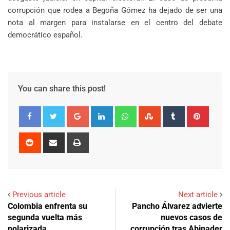
corrupción que rodea a Begoña Gómez ha dejado de ser una
nota al margen para instalarse en el centro del debate
democrático español.
You can share this post!
Google+
LinkedIn
Whatsapp
StumbleUpon
Tumblr
Pinter
Reddit
Share
Print
via
Email
Previous article
Next article
Colombia enfrenta su
Pancho Álvarez advierte
segunda vuelta más
nuevos casos de
polarizada
corrupción tras Abinader