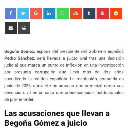
Google+
LinkedIn
Whatsapp
StumbleUpon
Tumblr
Pinterest
Red
Share
Print
via
Email
Begoña Gómez
, esposa del presidente del Gobierno español,
Pedro Sánchez
, será llevada a juicio oral tras una decisión
judicial que marca un punto de inflexión en una investigación
por presunta corrupción que lleva más de dos años
sacudiendo la política española. La resolución, conocida en
junio de 2026, convierte un proceso que comenzó como una
denuncia civil en un caso con consecuencias institucionales
de primer orden.
Las acusaciones que llevan a
Begoña Gómez a juicio