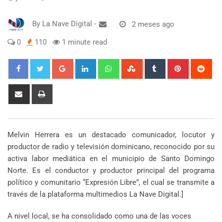
By
La Nave Digital
-
2 meses ago
0
110
1 minute read
Google+
LinkedIn
Whatsapp
StumbleUpon
Tumblr
Pinterest
Red
Share
Print
via
Email
Melvin Herrera es un destacado comunicador, locutor y
productor de radio y televisión dominicano, reconocido por su
activa labor mediática en el municipio de Santo Domingo
Norte. Es el conductor y productor principal del programa
político y comunitario “Expresión Libre”, el cual se transmite a
través de la plataforma multimedios La Nave Digital.]
A nivel local, se ha consolidado como una de las voces