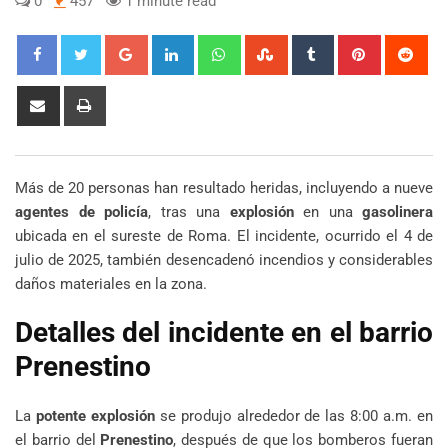
0
457
1 minute read
Google+
LinkedIn
Whatsapp
StumbleUpon
Tumblr
Pinterest
Red
Share
Print
via
Email
Más de 20 personas han resultado heridas, incluyendo a nueve
agentes de policía
, tras una
explosión
en una
gasolinera
ubicada en el sureste de Roma. El incidente, ocurrido el 4 de
julio de 2025, también desencadenó incendios y considerables
daños materiales en la zona.
Detalles del incidente en el barrio
Prenestino
La
potente explosión
se produjo alrededor de las 8:00 a.m. en
el barrio del
Prenestino
, después de que los bomberos fueran