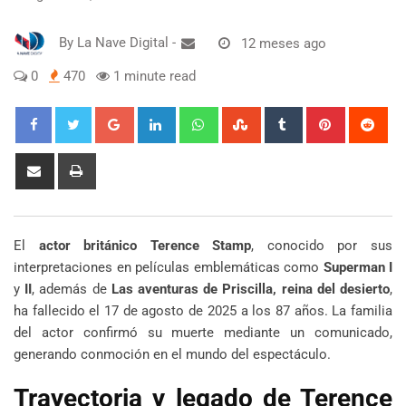
By
La Nave Digital
-
12 meses ago
0
470
1 minute read
Google+
LinkedIn
Whatsapp
StumbleUpon
Tumblr
Pinterest
Red
Share
Print
via
Email
El
actor británico Terence Stamp
, conocido por sus
interpretaciones en películas emblemáticas como
Superman I
y
II
, además de
Las aventuras de Priscilla, reina del desierto
,
ha fallecido el 17 de agosto de 2025 a los 87 años. La familia
del actor confirmó su muerte mediante un comunicado,
generando conmoción en el mundo del espectáculo.
Trayectoria y legado de Terence