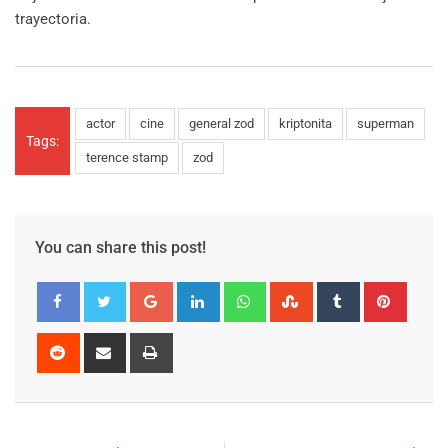
trayectoria.
actor
cine
general zod
kriptonita
superman
Tags:
terence stamp
zod
You can share this post!
Google+
LinkedIn
Whatsapp
StumbleUpon
Tumblr
Pinter
Reddit
Share
Print
via
Email