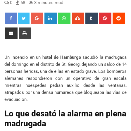
0
68
3 minutes read
Google+
LinkedIn
Whatsapp
StumbleUpon
Tumblr
Pinterest
Red
Share
Print
via
Email
Un incendio en un
hotel de Hamburgo
sacudió la madrugada
del domingo en el distrito de St. Georg, dejando un saldo de 14
personas heridas, una de ellas en estado grave. Los bomberos
alemanes respondieron con un operativo de gran escala
mientras huéspedes pedían auxilio desde las ventanas,
atrapados por una densa humareda que bloqueaba las vías de
evacuación.
Lo que desató la alarma en plena
madrugada