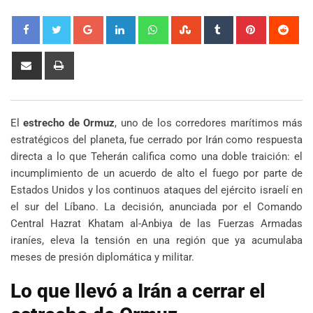
Google+
LinkedIn
Whatsapp
StumbleUpon
Tumblr
Pinterest
Red
Share
Print
via
Email
El
estrecho de Ormuz
, uno de los corredores marítimos más
estratégicos del planeta, fue cerrado por Irán como respuesta
directa a lo que Teherán califica como una doble traición: el
incumplimiento de un acuerdo de alto el fuego por parte de
Estados Unidos y los continuos ataques del ejército israelí en
el sur del Líbano. La decisión, anunciada por el Comando
Central Hazrat Khatam al-Anbiya de las Fuerzas Armadas
iraníes, eleva la tensión en una región que ya acumulaba
meses de presión diplomática y militar.
Lo que llevó a Irán a cerrar el