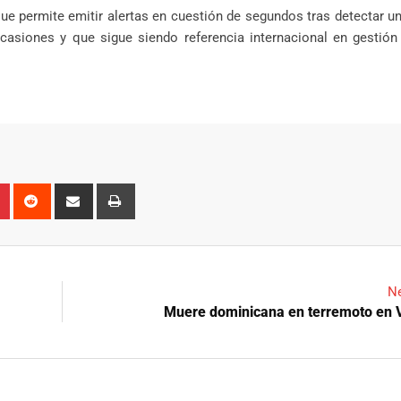
e permite emitir alertas en cuestión de segundos tras detectar u
asiones y que sigue siendo referencia internacional en gestión 
n
r
Pinterest
Reddit
Share
Print
via
Email
Ne
Muere dominicana en terremoto en 