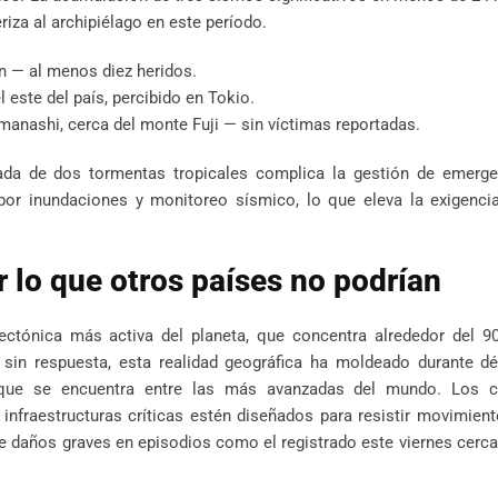
riza al archipiélago en este período.
n — al menos diez heridos.
 este del país, percibido en Tokio.
manashi, cerca del monte Fuji — sin víctimas reportadas.
gada de dos tormentas tropicales complica la gestión de emerge
por inundaciones y monitoreo sísmico, lo que eleva la exigencia
 lo que otros países no podrían
 tectónica más activa del planeta, que concentra alrededor del 
d sin respuesta, esta realidad geográfica ha moldeado durante d
ca que se encuentra entre las más avanzadas del mundo. Los 
infraestructuras críticas estén diseñados para resistir movimien
de daños graves en episodios como el registrado este viernes cerc