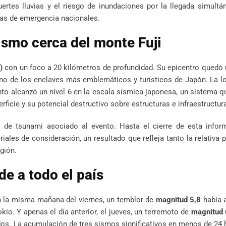
uertes lluvias y el riesgo de inundaciones por la llegada simult
mas de emergencia nacionales.
sismo cerca del monte Fuji
)
con un foco a 20 kilómetros de profundidad. Su epicentro quedó
uno de los enclaves más emblemáticos y turísticos de Japón. La l
to alcanzó un nivel 6 en la escala sísmica japonesa, un sistema 
rficie y su potencial destructivo sobre estructuras e infraestructur
de tsunami asociado al evento. Hasta el cierre de esta inform
ales de consideración, un resultado que refleja tanto la relativa 
gión.
e a todo el país
En la misma mañana del viernes, un temblor de
magnitud 5,8
había 
io. Y apenas el día anterior, el jueves, un terremoto de
magnitud 
ridos. La acumulación de tres sismos significativos en menos de 24