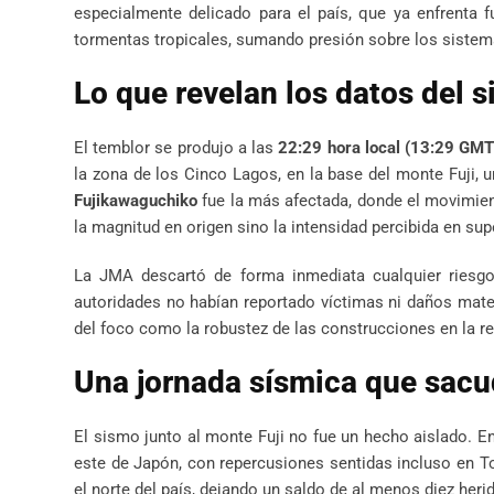
especialmente delicado para el país, que ya enfrenta f
tormentas tropicales, sumando presión sobre los siste
Lo que revelan los datos del 
El temblor se produjo a las
22:29 hora local (13:29 GMT
la zona de los Cinco Lagos, en la base del monte Fuji, 
Fujikawaguchiko
fue la más afectada, donde el movimien
la magnitud en origen sino la intensidad percibida en supe
La JMA descartó de forma inmediata cualquier riesgo 
autoridades no habían reportado víctimas ni daños materi
del foco como la robustez de las construcciones en la re
Una jornada sísmica que sacud
El sismo junto al monte Fuji no fue un hecho aislado. 
este de Japón, con repercusiones sentidas incluso en Tok
el norte del país, dejando un saldo de al menos diez he