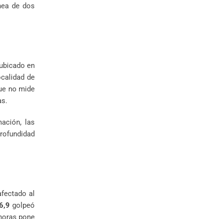
ánea de dos
 ubicado en
ocalidad de
que no mide
as.
ación, las
profundidad
afectado al
6,9
golpeó
 horas pone