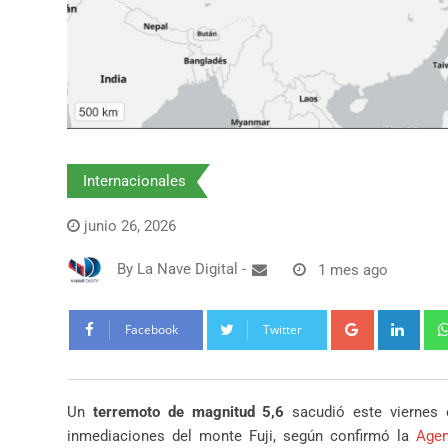
Internacionales
junio 26, 2026
By
La Nave Digital
-
1 mes ago
Google+
Link
Facebook
Twitter
Un
terremoto de magnitud 5,6
sacudió este viernes e
inmediaciones del monte Fuji, según confirmó la
Agen