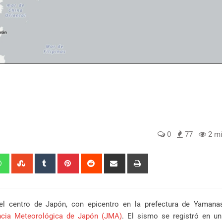
0
77
2 mi
edIn
Whatsapp
StumbleUpon
Tumblr
Pinterest
Reddit
Share
Print
via
Email
l centro de Japón, con epicentro en la prefectura de Yamanas
cia Meteorológica de Japón (JMA)
. El sismo se registró en 