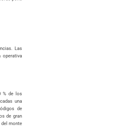
ncias. Las
 operativa
90 % de los
écadas una
códigos de
tos de gran
a del monte