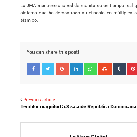
La JMA mantiene una red de monitoreo en tiempo real qu
sistema que ha demostrado su eficacia en múltiples oc
sísmico.
You can share this post!
Google+
LinkedIn
Whatsapp
StumbleUpo
Tumbl
Facebook
Twitter
Previous article
Temblor magnitud 5.3 sacude República Dominicana