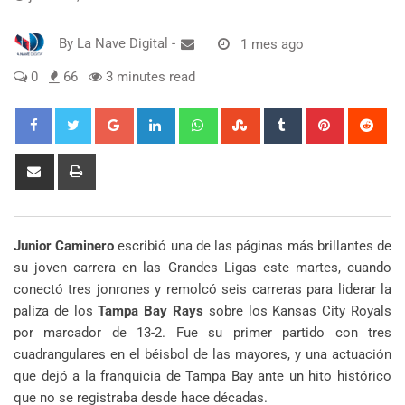
By
La Nave Digital
-
1 mes ago
0
66
3 minutes read
Google+
LinkedIn
Whatsapp
StumbleUpon
Tumblr
Pinterest
Red
Share
Print
via
Email
Junior Caminero
escribió una de las páginas más brillantes de
su joven carrera en las Grandes Ligas este martes, cuando
conectó tres jonrones y remolcó seis carreras para liderar la
paliza de los
Tampa Bay Rays
sobre los Kansas City Royals
por marcador de 13-2. Fue su primer partido con tres
cuadrangulares en el béisbol de las mayores, y una actuación
que dejó a la franquicia de Tampa Bay ante un hito histórico
que no se registraba desde hace décadas.