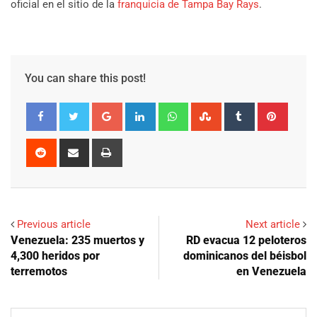
oficial en el sitio de la
franquicia de Tampa Bay Rays
.
You can share this post!
Google+
LinkedIn
Whatsapp
StumbleUpon
Tumblr
Pinter
Reddit
Share
Print
via
Email
Previous article
Next article
Venezuela: 235 muertos y
RD evacua 12 peloteros
4,300 heridos por
dominicanos del béisbol
terremotos
en Venezuela