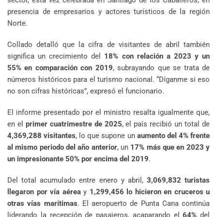
sector, esta vez celebrada en Santiago de los Caballeros, en
presencia de empresarios y actores turísticos de la región
Norte.
Collado detalló que la cifra de visitantes de abril también
significa un crecimiento del
18% con relación a 2023 y un
55% en comparación con 2019
, subrayando que se trata de
números históricos para el turismo nacional. “Díganme si eso
no son cifras históricas”, expresó el funcionario.
El informe presentado por el ministro resalta igualmente que,
en el
primer cuatrimestre de 2025
, el país recibió un total de
4,369,288 visitantes
, lo que supone un
aumento del 4% frente
al mismo periodo del año anterior
, un
17% más que en 2023 y
un impresionante 50% por encima del 2019
.
Del total acumulado entre enero y abril,
3,069,832 turistas
llegaron por vía aérea
y
1,299,456 lo hicieron en cruceros u
otras vías marítimas
. El aeropuerto de Punta Cana continúa
liderando la recepción de pasajeros, acaparando el
64%
del