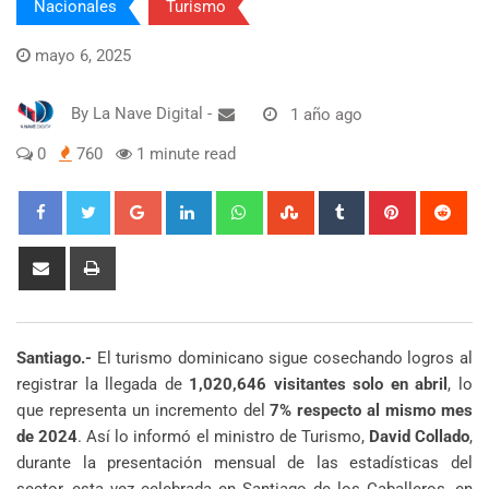
Nacionales
Turismo
mayo 6, 2025
By
La Nave Digital
-
1 año ago
0
760
1 minute read
Google+
LinkedIn
Whatsapp
StumbleUpon
Tumblr
Pinterest
Red
Share
Print
via
Email
Santiago.-
El turismo dominicano sigue cosechando logros al
registrar la llegada de
1,020,646 visitantes solo en abril
, lo
que representa un incremento del
7% respecto al mismo mes
de 2024
. Así lo informó el ministro de Turismo,
David Collado
,
durante la presentación mensual de las estadísticas del