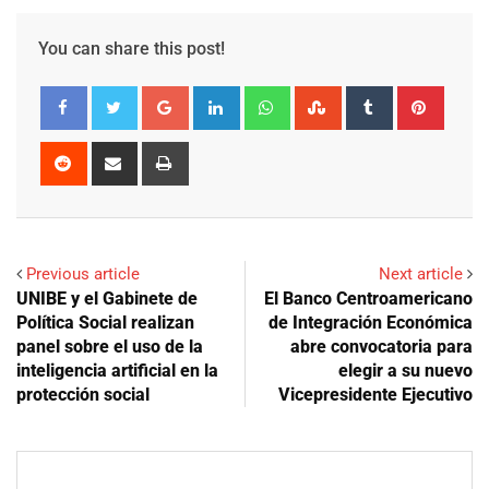
You can share this post!
Google+
LinkedIn
Whatsapp
StumbleUpon
Tumblr
Pinter
Reddit
Share
Print
via
Email
Previous article
Next article
UNIBE y el Gabinete de
El Banco Centroamericano
Política Social realizan
de Integración Económica
panel sobre el uso de la
abre convocatoria para
inteligencia artificial en la
elegir a su nuevo
protección social
Vicepresidente Ejecutivo