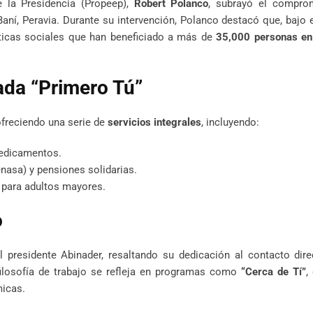
e la Presidencia (Propeep),
Robert Polanco
, subrayó el compro
Baní, Peravia. Durante su intervención, Polanco destacó que, bajo 
íticas sociales que han beneficiado a más de
35,000 personas e
ada “Primero Tú”
 ofreciendo una serie de
servicios integrales
, incluyendo:
medicamentos.
nasa) y pensiones solidarias.
 para adultos mayores.
o
 presidente Abinader, resaltando su dedicación al contacto dire
filosofía de trabajo se refleja en programas como
“Cerca de Tí”
,
micas.