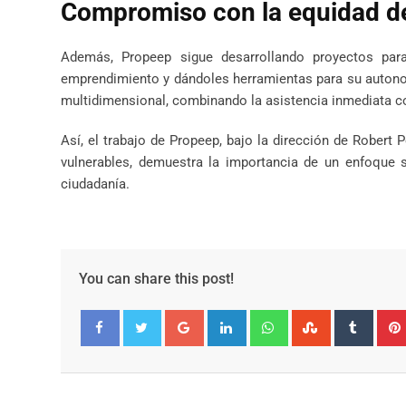
Compromiso con la equidad d
Además, Propeep sigue desarrollando proyectos pa
emprendimiento y dándoles herramientas para su autono
multidimensional, combinando la asistencia inmediata con
Así, el trabajo de Propeep, bajo la dirección de Rober
vulnerables, demuestra la importancia de un enfoque so
ciudadanía.
You can share this post!
Google+
LinkedIn
Whatsapp
StumbleUpo
Tumbl
Facebook
Twitter