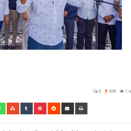
0
439
1 m
edIn
Whatsapp
StumbleUpon
Tumblr
Pinterest
Reddit
Share
Print
via
Email