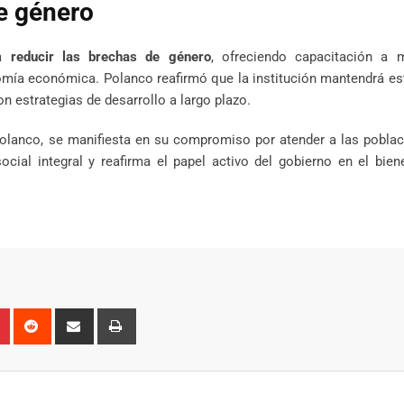
e género
ra
reducir las brechas de género
, ofreciendo capacitación a 
mía económica. Polanco reafirmó que la institución mantendrá es
 estrategias de desarrollo a largo plazo.
t Polanco, se manifiesta en su compromiso por atender a las pobl
cial integral y reafirma el papel activo del gobierno en el bien
n
r
Pinterest
Reddit
Share
Print
via
Email