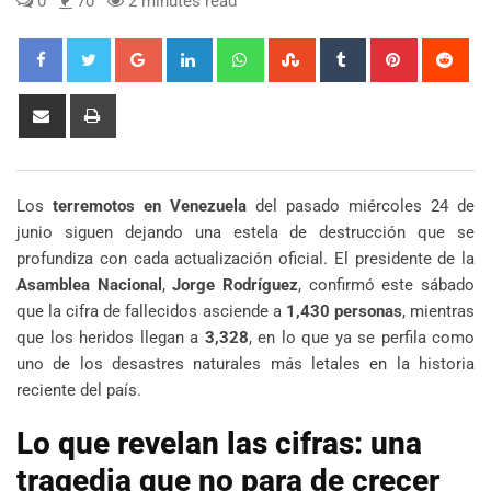
0
70
2 minutes read
Google+
LinkedIn
Whatsapp
StumbleUpon
Tumblr
Pinterest
Red
Share
Print
via
Email
Los
terremotos en Venezuela
del pasado miércoles 24 de
junio siguen dejando una estela de destrucción que se
profundiza con cada actualización oficial. El presidente de la
Asamblea Nacional
,
Jorge Rodríguez
, confirmó este sábado
que la cifra de fallecidos asciende a
1,430 personas
, mientras
que los heridos llegan a
3,328
, en lo que ya se perfila como
uno de los desastres naturales más letales en la historia
reciente del país.
Lo que revelan las cifras: una
tragedia que no para de crecer