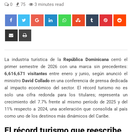
0
75
3 minutes read
Google+
LinkedIn
Whatsapp
StumbleUpon
Tumblr
Pinterest
Red
Share
Print
via
Email
La industria turística de la
República Dominicana
cerró el
primer semestre de 2026 con una marca sin precedentes:
6,616,671 visitantes
entre enero y junio, según anunció el
ministro
David Collado
en una conferencia de prensa dedicada
al impacto económico del sector. El récord turismo no es
solo una cifra redonda para los titulares; representa un
crecimiento del 7.7% frente al mismo período de 2025 y del
11% respecto a 2024, una aceleración que consolida al país
como uno de los destinos más dinámicos del Caribe.
El récord turismo que reescribe