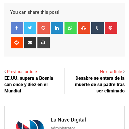
You can share this post!
Google+
LinkedIn
Whatsapp
StumbleUpon
Tumblr
Pinter
Reddit
Share
Print
via
Email
Previous article
Next article
EE.UU. supera a Bosnia
Desabre se entera de la
con once y diez en el
muerte de su padre tras
Mundial
ser eliminado
La Nave Digital
administrator