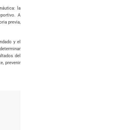
áutica: la
portivo. A
ria previa,
ndado y el
 determinar
ultados del
e, prevenir