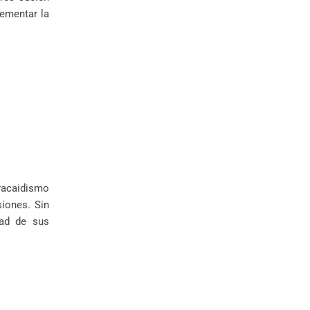
rementar la
racaidismo
iones. Sin
dad de sus