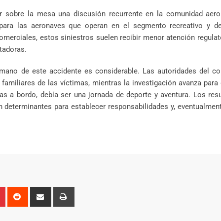
 sobre la mesa una discusión recurrente en la comunidad aeron
 para las aeronaves que operan en el segmento recreativo y de
omerciales, estos siniestros suelen recibir menor atención regulato
tadoras.
umano de este accidente es considerable. Las autoridades del co
amiliares de las víctimas, mientras la investigación avanza para
as a bordo, debía ser una jornada de deporte y aventura. Los res
 determinantes para establecer responsabilidades y, eventualment
n
r
Pinterest
Reddit
Share
Print
via
Email