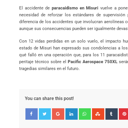
El accidente de
paracaidismo en Misuri
vuelve a poner
necesidad de reforzar los estándares de supervisión
diferencia de los accidentes que involucran aerolíneas c
aunque sus consecuencias pueden ser igualmente devas
Con 12 vidas perdidas en un solo vuelo, el impacto h
estado de Misuri han expresado sus condolencias a los f
qué falló en una operación que, para los 11 paracaidist
peritaje técnico sobre el
Pacific Aerospace 750XL
serán
tragedias similares en el futuro.
You can share this post!
Google+
LinkedIn
Whatsapp
StumbleUpo
Tumbl
Facebook
Twitter