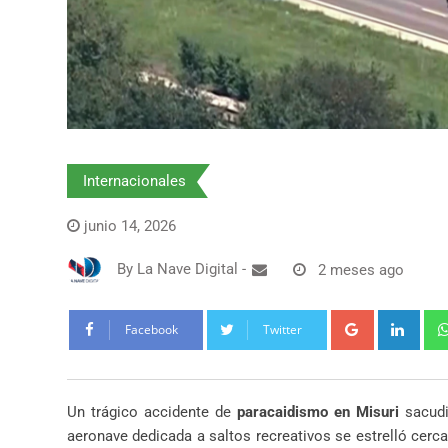
Internacionales
junio 14, 2026
By
La Nave Digital
-
2 meses ago
Google+
Link
Facebook
Twitter
Un trágico accidente de
paracaidismo en Misuri
sacudi
aeronave dedicada a saltos recreativos se estrelló cerc