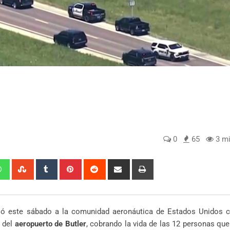
0
65
3 mi
edIn
Whatsapp
StumbleUpon
Tumblr
Pinterest
Reddit
Share
Print
via
Email
ó este sábado a la comunidad aeronáutica de Estados Unidos 
a del
aeropuerto de Butler
, cobrando la vida de las 12 personas que