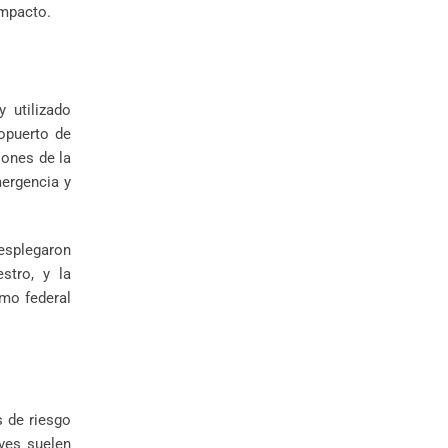
impacto.
y utilizado
opuerto de
iones de la
mergencia y
desplegaron
stro, y la
mo federal
s de riesgo
aves suelen