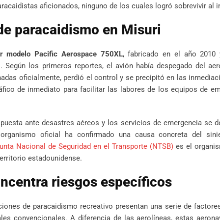
aracaidistas aficionados, ninguno de los cuales logró sobrevivir al 
de paracaidismo en Misuri
or modelo Pacific Aerospace 750XL
, fabricado en el año 2010 
. Según los primeros reportes, el avión había despegado del aer
das oficialmente, perdió el control y se precipitó en las inmediac
ráfico de inmediato para facilitar las labores de los equipos de e
spuesta ante desastres aéreos y los servicios de emergencia se 
rganismo oficial ha confirmado una causa concreta del sinie
unta Nacional de Seguridad en el Transporte (NTSB)
es el organis
erritorio estadounidense.
oncentra riesgos específicos
iones de paracaidismo recreativo presentan una serie de factore
ales convencionales. A diferencia de las aerolíneas, estas aeron