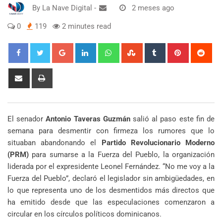
By
La Nave Digital
-
2 meses ago
0
119
2 minutes read
Google+
LinkedIn
Whatsapp
StumbleUpon
Tumblr
Pinterest
Red
Share
Print
via
Email
El senador
Antonio Taveras Guzmán
salió al paso este fin de
semana para desmentir con firmeza los rumores que lo
situaban abandonando el
Partido Revolucionario Moderno
(PRM)
para sumarse a la Fuerza del Pueblo, la organización
liderada por el expresidente Leonel Fernández. “No me voy a la
Fuerza del Pueblo”, declaró el legislador sin ambigüedades, en
lo que representa uno de los desmentidos más directos que
ha emitido desde que las especulaciones comenzaron a
circular en los círculos políticos dominicanos.