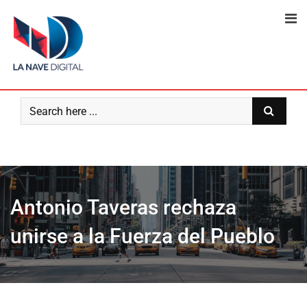
Skip
to
content
Antonio Taveras rechaza
unirse a la Fuerza del Pueblo