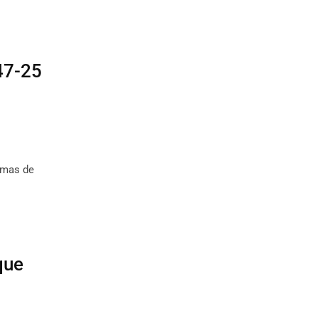
47-25
amas de
que