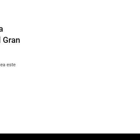
a
l Gran
lea este