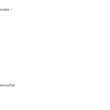
errata —
 escuchar