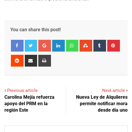
You can share this post!
Google+
LinkedIn
Whatsapp
StumbleUpon
Tumblr
Pinter
Reddit
Share
Print
via
Email
Previous article
Next article
Carolina Mejía refuerza
Nueva Ley de Alquileres
apoyo del PRM en la
permite notificar mora
región Este
desde día uno