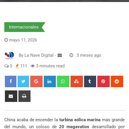
Internacionales
mayo 11, 2026
By
La Nave Digital
-
3 meses ago
0
111
3 minutes read
Google+
LinkedIn
Whatsapp
StumbleUpon
Tumblr
Pinterest
Red
Share
Print
via
Email
China acaba de encender la
turbina eólica marina
más grande
del mundo, un coloso de
20 megavatios
desarrollado por