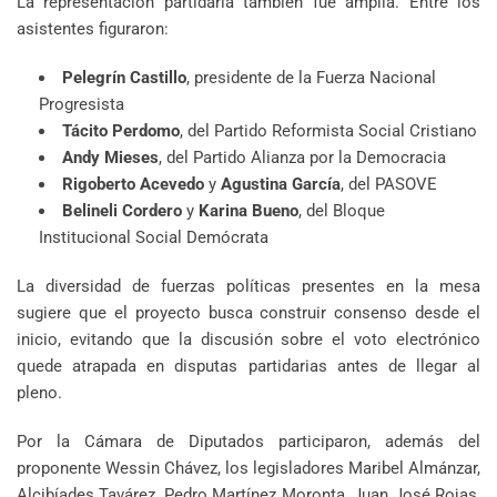
La representación partidaria también fue amplia. Entre los
asistentes figuraron:
Pelegrín Castillo
, presidente de la Fuerza Nacional
Progresista
Tácito Perdomo
, del Partido Reformista Social Cristiano
Andy Mieses
, del Partido Alianza por la Democracia
Rigoberto Acevedo
y
Agustina García
, del PASOVE
Belineli Cordero
y
Karina Bueno
, del Bloque
Institucional Social Demócrata
La diversidad de fuerzas políticas presentes en la mesa
sugiere que el proyecto busca construir consenso desde el
inicio, evitando que la discusión sobre el voto electrónico
quede atrapada en disputas partidarias antes de llegar al
pleno.
Por la Cámara de Diputados participaron, además del
proponente Wessin Chávez, los legisladores Maribel Almánzar,
Alcibíades Tavárez, Pedro Martínez Moronta, Juan José Rojas,