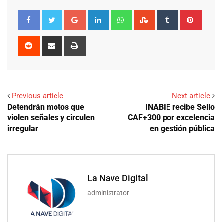
Google+
LinkedIn
Whatsapp
StumbleUpon
Tumblr
Pinter
Reddit
Share
Print
via
Email
Previous article
Next article
Detendrán motos que
INABIE recibe Sello
violen señales y circulen
CAF+300 por excelencia
irregular
en gestión pública
La Nave Digital
administrator