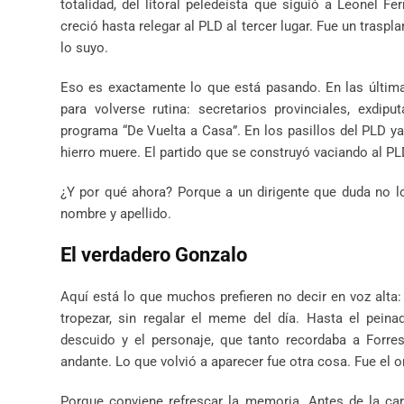
totalidad, del litoral peledeísta que siguió a Leonel
creció hasta relegar al PLD al tercer lugar. Fue un trasp
lo suyo.
Eso es exactamente lo que está pasando. En las últimas
para volverse rutina: secretarios provinciales, exdi
programa “De Vuelta a Casa”. En los pasillos del PLD ya 
hierro muere. El partido que se construyó vaciando al P
¿Y por qué ahora? Porque a un dirigente que duda no 
nombre y apellido.
El verdadero Gonzalo
Aquí está lo que muchos prefieren no decir en voz alta:
tropezar, sin regalar el meme del día. Hasta el pein
descuido y el personaje, que tanto recordaba a Forr
andante. Lo que volvió a aparecer fue otra cosa. Fue el or
Porque conviene refrescar la memoria. Antes de la car