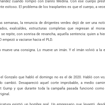
 Fernández cuando rompió con Danilo Medina. Con ese cuerpo pres
lante exitoso. El problema de los trasplantes es que el cuerpo, a vec
 semanas, la renuncia de dirigentes verdes dejó de ser una noti
putados, exalcaldes, estructuras completas que regresan al mora
se repite, con sonrisa de revancha, aquella sentencia: quien a hie
LD empezó a vaciarse hacia el PLD.
lo mueve una consigna. Lo mueve un imán. Y el imán volvió a la 
 el Gonzalo que habló el domingo no es el de 2020. Habló con voz
ado cambió. Desapareció aquel corte improbable, a medio camin
est Gump y que durante toda la campaña pasada funcionó como 
iginal.
icatura existió un hombre real. Un empresario que levantó, desd