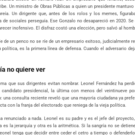
ibe. Un ministro de Obras Públicas a quien un presidente mantuvo
eía. Un dirigente que, antes de los rolos y los memes, figuraba
a de sociales perseguía. Ese Gonzalo no desapareció en 2020. Se
cer inofensivo. El disfraz costó una elección, pero salvó al homb
íe de un penco no se ríe de un empresario exitoso, judicialmente re
 política, es la primera línea de defensa. Cuando el adversario deja
ía no quiere ver
ema que sus dirigentes evitan nombrar. Leonel Fernández ha perd
andidato presidencial, la última con menos del veintinueve por
: una consulta reciente reveló que una mayoría ciudadana ya prefer
 con la franja del electorado que reniega de la vieja política.
renunciado a nada. Leonel es su padre y es el jefe del proyecto,
es la jerarquía y otra es la aritmética. Si la sangría no se detiene,
Leonel tenga que decidir entre ceder el cetro a tiempo o defenderl