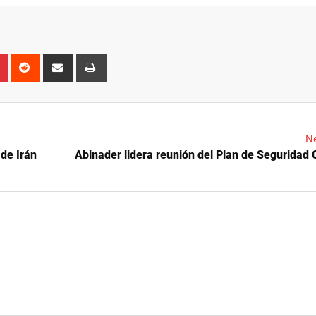
n
r
Pinterest
Reddit
Share
Print
via
Email
Ne
 de Irán
Abinader lidera reunión del Plan de Seguridad