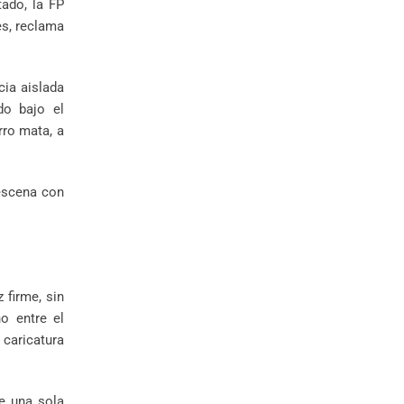
tado, la FP
es, reclama
cia aislada
do bajo el
rro mata, a
escena con
 firme, sin
o entre el
caricatura
e una sola