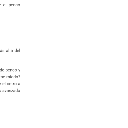
e el penco
ás allá del
 de penco y
iene miedo?
 el cetro a
s avanzado