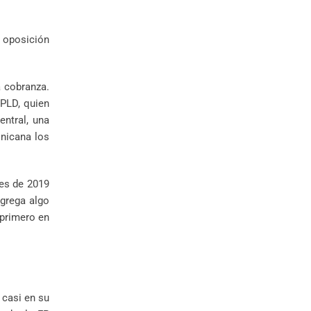
a oposición
a cobranza.
 PLD, quien
entral, una
inicana los
mes de 2019
agrega algo
 primero en
 casi en su