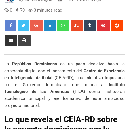
0
70
3 minutes read
Google+
LinkedIn
Whatsapp
StumbleUpon
Tumblr
Pinterest
Red
Share
Print
via
Email
La
República Dominicana
da un paso decisivo hacia la
soberanía digital con el lanzamiento del
Centro de Excelencia
en Inteligencia Artificial
(CEIA-RD), una iniciativa impulsada
por el Gobierno dominicano que coloca al
Instituto
Tecnológico de las Américas (ITLA)
como institución
académica principal y eje formativo de este ambicioso
proyecto nacional.
Lo que revela el CEIA-RD sobre