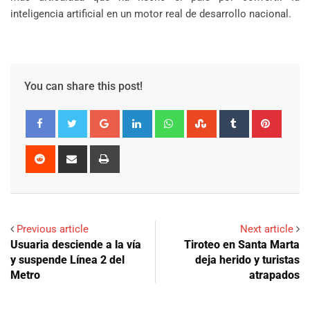
inteligencia artificial en un motor real de desarrollo nacional.
You can share this post!
Google+
LinkedIn
Whatsapp
StumbleUpon
Tumblr
Pinter
Reddit
Share
Print
via
Email
Previous article
Next article
Usuaria desciende a la vía
Tiroteo en Santa Marta
y suspende Línea 2 del
deja herido y turistas
Metro
atrapados