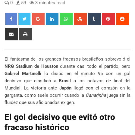
0
59
3 minutes read
Google+
LinkedIn
Whatsapp
StumbleUpon
Tumblr
Pinterest
Red
Share
Print
via
Email
El fantasma de los grandes fracasos brasileños sobrevoló el
NRG Stadium de Houston
durante casi todo el partido, pero
Gabriel Martinelli
lo disipó en el minuto 95 con un gol
decisivo que clasificó a
Brasil
a los octavos de final del
Mundial. La victoria ante
Japón
llegó con el corazón en la
garganta, como suele ocurrir cuando la
Canarinha
juega sin la
fluidez que sus aficionados exigen.
El gol decisivo que evitó otro
fracaso histórico