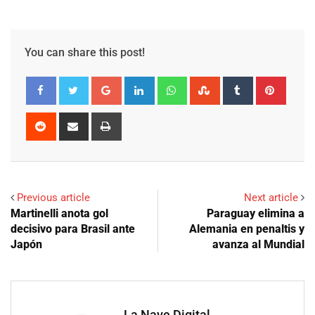
You can share this post!
Google+
LinkedIn
Whatsapp
StumbleUpon
Tumblr
Pinter
Reddit
Share
Print
via
Email
Previous article
Next article
Martinelli anota gol
Paraguay elimina a
decisivo para Brasil ante
Alemania en penaltis y
Japón
avanza al Mundial
La Nave Digital