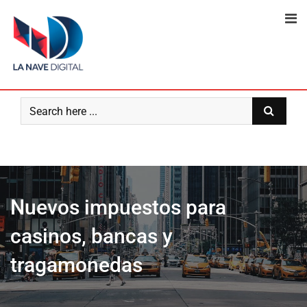
Skip
to
content
Nuevos impuestos para
casinos, bancas y
tragamonedas