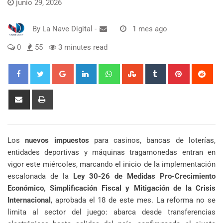
junio 29, 2026
By
La Nave Digital
-
1 mes ago
0
55
3 minutes read
Google+
LinkedIn
Whatsapp
StumbleUpon
Tumblr
Pinterest
Red
Share
Print
via
Email
Los
nuevos impuestos
para casinos, bancas de loterías,
entidades deportivas y máquinas tragamonedas entran en
vigor este miércoles, marcando el inicio de la implementación
escalonada de la
Ley 30-26 de Medidas Pro-Crecimiento
Económico, Simplificación Fiscal y Mitigación de la Crisis
Internacional
, aprobada el 18 de este mes. La reforma no se
limita al sector del juego: abarca desde transferencias