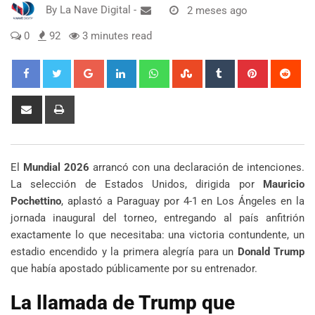
By
La Nave Digital
-
2 meses ago
0
92
3 minutes read
Google+
LinkedIn
Whatsapp
StumbleUpon
Tumblr
Pinterest
Red
Share
Print
via
Email
El
Mundial 2026
arrancó con una declaración de intenciones.
La selección de Estados Unidos, dirigida por
Mauricio
Pochettino
, aplastó a Paraguay por 4-1 en Los Ángeles en la
jornada inaugural del torneo, entregando al país anfitrión
exactamente lo que necesitaba: una victoria contundente, un
estadio encendido y la primera alegría para un
Donald Trump
que había apostado públicamente por su entrenador.
La llamada de Trump que