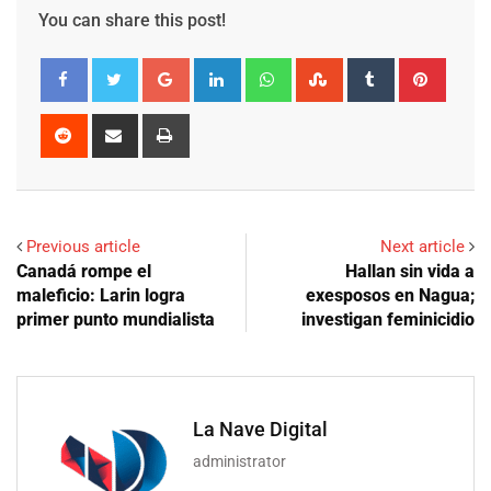
You can share this post!
Google+
LinkedIn
Whatsapp
StumbleUpon
Tumblr
Pinter
Reddit
Share
Print
via
Email
Previous article
Next article
Canadá rompe el
Hallan sin vida a
maleficio: Larin logra
exesposos en Nagua;
primer punto mundialista
investigan feminicidio
La Nave Digital
administrator