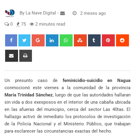
By
La Nave Digital
-
2 meses ago
0
75
2 minutes read
Google+
LinkedIn
Whatsapp
StumbleUpon
Tumblr
Pinterest
Red
Share
Print
via
Email
Un presunto caso de
feminicidio-suicidio en Nagua
conmocionó este viernes a la comunidad de la provincia
María Trinidad Sánchez
, luego de que las autoridades hallaran
sin vida a dos exesposos en el interior de una cabaña ubicada
en las afueras del municipio, cerca del sector Las 40tas. El
hallazgo activó de inmediato los protocolos de investigación
de la Policía Nacional y el Ministerio Público, que trabajan
para esclarecer las circunstancias exactas del hecho.