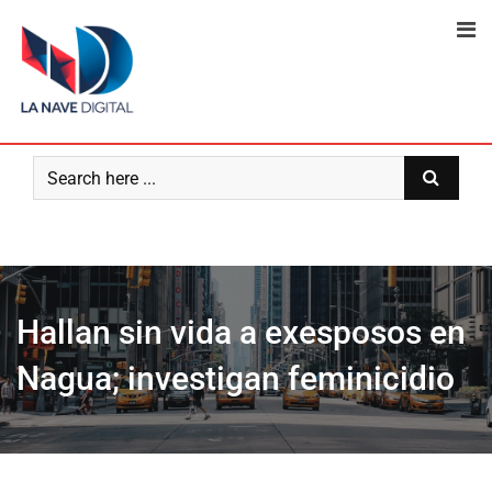
Skip
to
content
Hallan sin vida a exesposos en
Nagua; investigan feminicidio