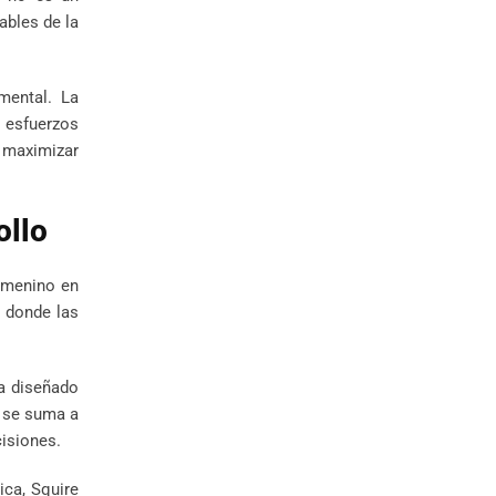
ables de la
mental. La
r esfuerzos
a maximizar
ollo
femenino en
s donde las
a diseñado
a se suma a
isiones.
ica, Squire