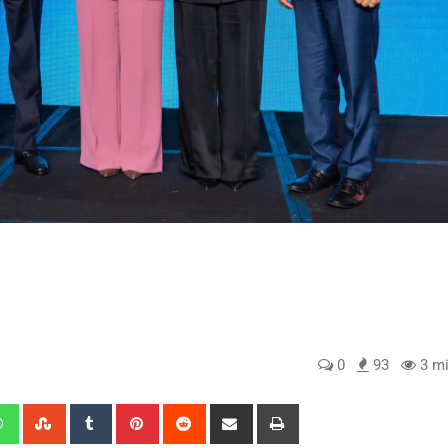
0
93
3 mi
edIn
Whatsapp
StumbleUpon
Tumblr
Pinterest
Reddit
Share
Print
via