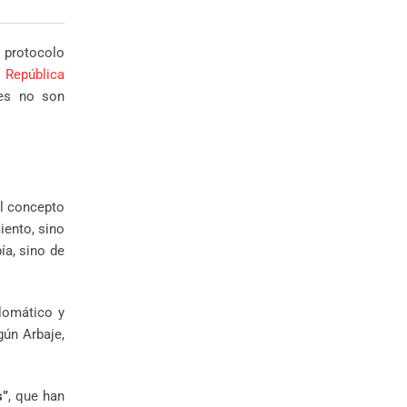
l protocolo
 República
les no son
el concepto
ento, sino
ía, sino de
plomático y
gún Arbaje,
s”
, que han