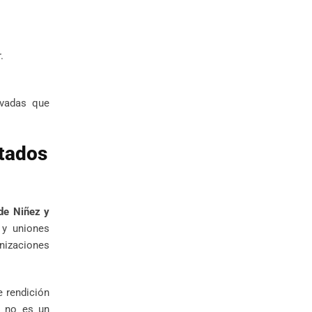
.
ivadas que
ltados
de Niñez y
 y uniones
anizaciones
e rendición
d no es un