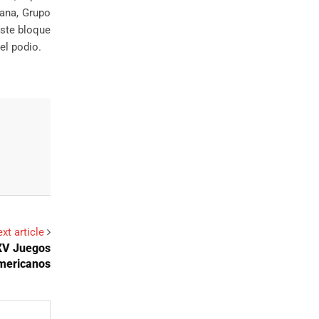
ana, Grupo
este bloque
l podio.
xt article
XXV Juegos
mericanos