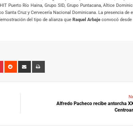
IT Puerto Río Haina, Grupo SID, Grupo Puntacana, Altice Dominic
co Santa Cruz y Cervecería Nacional Dominicana. La presencia de 
 demostración del tipo de alianza que
Raquel Arbaje
convocó desde e
n
r
Pinterest
Reddit
Share
Print
via
Email
Ne
a
Alfredo Pacheco recibe antorcha 
Centroa