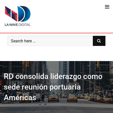
Skip
to
content
RD consolida liderazgo como
sede reunión portuaria
Américas