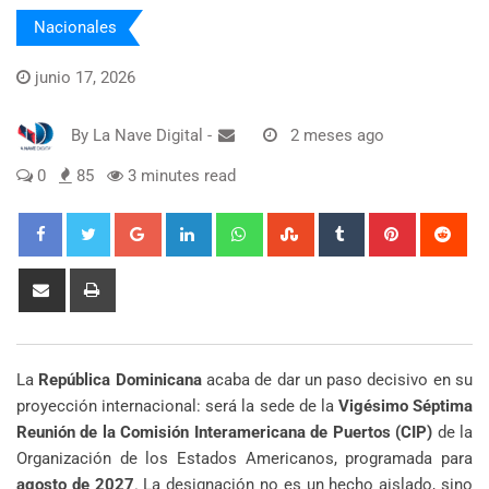
Nacionales
junio 17, 2026
By
La Nave Digital
-
2 meses ago
0
85
3 minutes read
Google+
LinkedIn
Whatsapp
StumbleUpon
Tumblr
Pinterest
Red
Share
Print
via
Email
La
República Dominicana
acaba de dar un paso decisivo en su
proyección internacional: será la sede de la
Vigésimo Séptima
Reunión de la Comisión Interamericana de Puertos (CIP)
de la
Organización de los Estados Americanos, programada para
agosto de 2027
. La designación no es un hecho aislado, sino