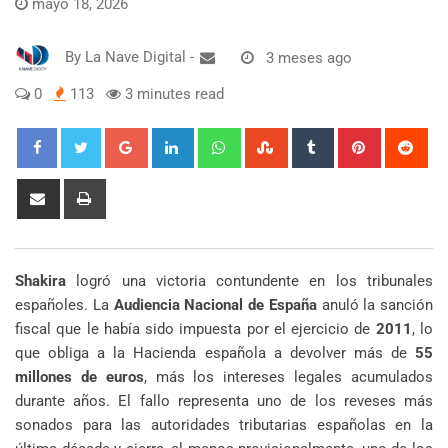
mayo 18, 2026
By
La Nave Digital
-
3 meses ago
0
113
3 minutes read
Google+
LinkedIn
Whatsapp
StumbleUpon
Tumblr
Pinterest
Red
Share
Print
via
Email
Shakira
logró una victoria contundente en los tribunales
españoles. La
Audiencia Nacional de España
anuló la sanción
fiscal que le había sido impuesta por el ejercicio de
2011
, lo
que obliga a la Hacienda española a devolver más de
55
millones de euros
, más los intereses legales acumulados
durante años. El fallo representa uno de los reveses más
sonados para las autoridades tributarias españolas en la